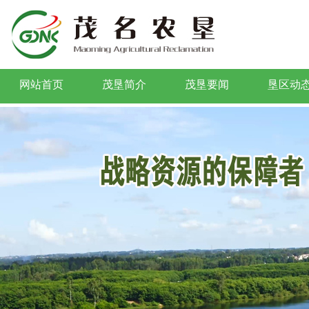
网站首页
茂垦简介
茂垦要闻
垦区动