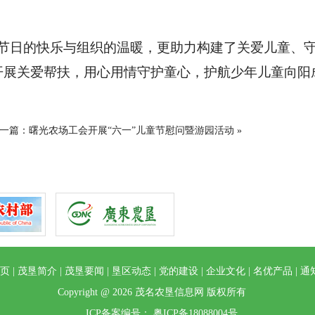
节日的快乐与组织的温暖，更助力构建了关爱儿童、
开展关爱帮扶，用心用情守护童心，护航少年儿童向阳
一篇：
曙光农场工会开展“六一”儿童节慰问暨游园活动
»
页
|
茂垦简介
|
茂垦要闻
|
垦区动态
|
党的建设
|
企业文化
|
名优产品
|
通
Copyright @ 2026 茂名农垦信息网 版权所有
ICP备案编号： 粤ICP备18088004号