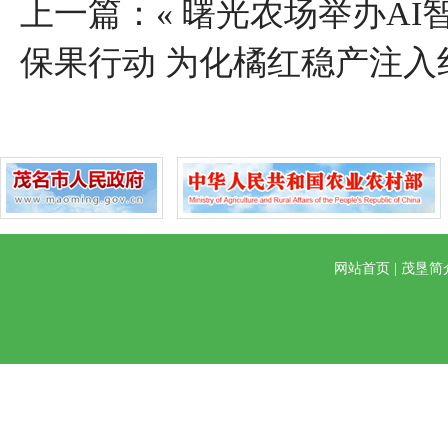
上一篇：«
曙光农场举办AI
保果行动 为化橘红稳产注入
网站首页
|
茂垦简