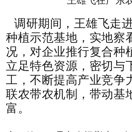
王雄飞在广东农
调研期间，王雄飞走进
种植示范基地，实地察
况，对企业推行复合种
立足特色资源，
密切与
工，不断提高产业竞争
联农带农机制，带动基
富。