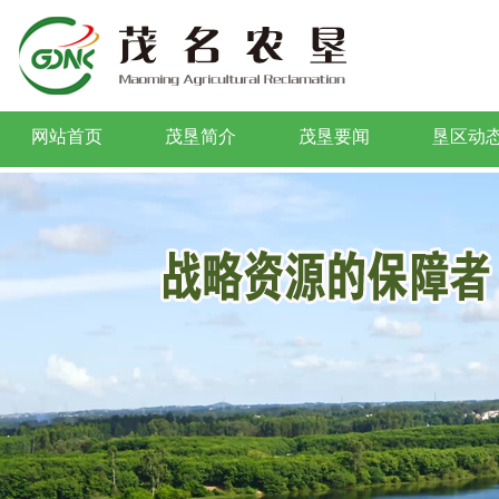
网站首页
茂垦简介
茂垦要闻
垦区动