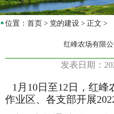
位置：
首页
>
党的建设
> 正文 >
红峰农场有限公
发表日期：20
1月10日至12日，
作业区、各支部开展20